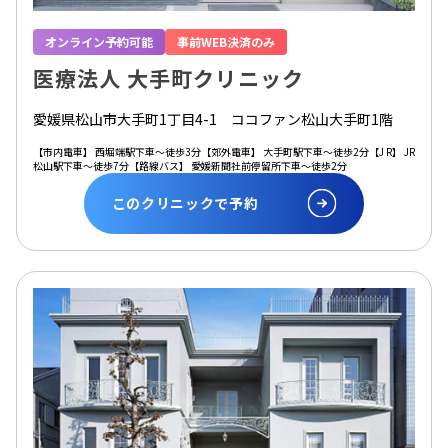
オンライン予約可能
事前WEB決済のみ
医療法人 大手町クリニック
愛媛県松山市大手町1丁目4-1 ココファン松山大手町1階
【市内電車】 西堀端駅下車～徒歩3分【郊外電車】 大手町駅下車～徒歩2分【J R】 JR
松山駅下車～徒歩7分【路線バス】 愛媛新聞社前停留所下車～徒歩2分
このクリニックで予約