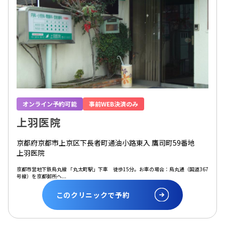
オンライン予約可能
事前WEB決済のみ
上羽医院
京都府京都市上京区下長者町通油小路東入 鷹司町59番地
上羽医院
京都市営地下鉄烏丸線 「丸太町駅」下車 徒歩15分。お車の場合：烏丸通（国道367
号線）を京都御所へ...
このクリニックで予約