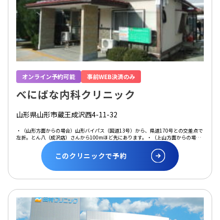
オンライン予約可能
事前WEB決済のみ
べにばな内科クリニック
山形県山形市蔵王成沢西4-11-32
・（山形方面からの場合）山形バイパス（国道13号）から、県道170号との交差点で
左折。とん八（成沢店）さんから100mほど先にあります。・（上山方面からの場
合）上山インターチェンジからは約5分
このクリニックで予約